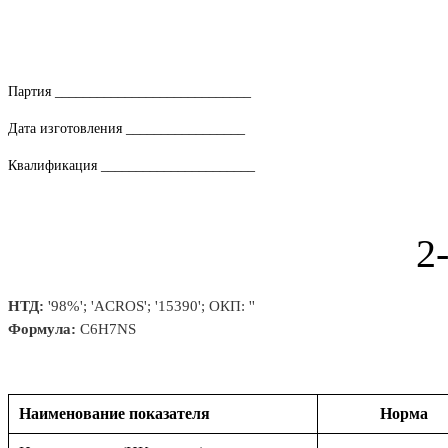
Партия ____________________________
Дата изготовления _________________
Квалификация ______________________
2
НТД:
'98%'; 'ACROS'; '15390'; ОКП: ''
Формула:
C6H7NS
Наименование показателя
Норма